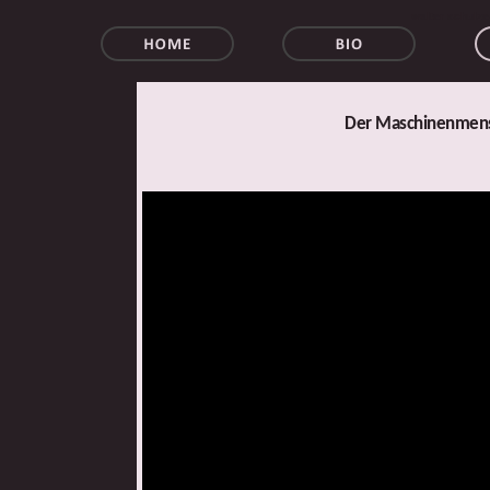
walter schulz
Der Maschinenmensc
Der